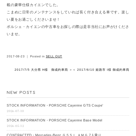
載の豪華仕様カイエンでした。
こまめに日常のメンテナンスをしていれば長く付き合える車です。楽し
い夏をお過ごしくださいませ！
ポルシェ・カイエンの中古車をお探しの際は是非当社にお声がけくださ
いませ。
2017-08-23 ｜ Posted in
SELL OUT
2017/7/5 大分県 H様 御成約車両 ＞
＜ 2017/6/10 姫路市 I様 御成約車両
NEW POSTS
STOCK INFORMATION・PORSCHE Cayenne GTS Coupe’
2026-07-10
STOCK INFORMATION・PORSCHE Cayenne Base Model
2026-05-12
CONTRACTED・Mercedes‐Benz Ｇ５５Ｌ ＡＭＧ 7人乗り