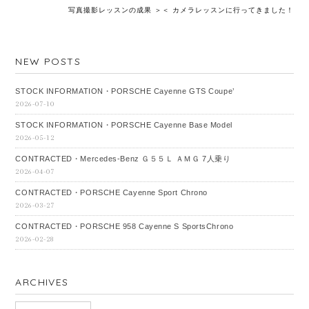
写真撮影レッスンの成果 ＞
＜ カメラレッスンに行ってきました！
NEW POSTS
STOCK INFORMATION・PORSCHE Cayenne GTS Coupe’
2026-07-10
STOCK INFORMATION・PORSCHE Cayenne Base Model
2026-05-12
CONTRACTED・Mercedes‐Benz Ｇ５５Ｌ ＡＭＧ 7人乗り
2026-04-07
CONTRACTED・PORSCHE Cayenne Sport Chrono
2026-03-27
CONTRACTED・PORSCHE 958 Cayenne S SportsChrono
2026-02-28
ARCHIVES
ARCHIVES