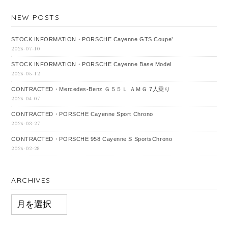
NEW POSTS
STOCK INFORMATION・PORSCHE Cayenne GTS Coupe’
2026-07-10
STOCK INFORMATION・PORSCHE Cayenne Base Model
2026-05-12
CONTRACTED・Mercedes‐Benz Ｇ５５Ｌ ＡＭＧ 7人乗り
2026-04-07
CONTRACTED・PORSCHE Cayenne Sport Chrono
2026-03-27
CONTRACTED・PORSCHE 958 Cayenne S SportsChrono
2026-02-28
ARCHIVES
ARCHIVES