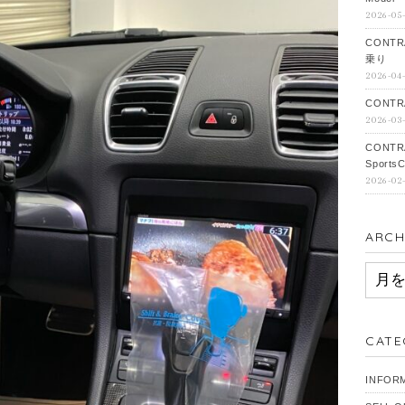
2026-05
CONTR
乗り
2026-04
CONTRA
2026-03
CONTR
SportsC
2026-02
ARCH
ARCH
CATE
INFOR