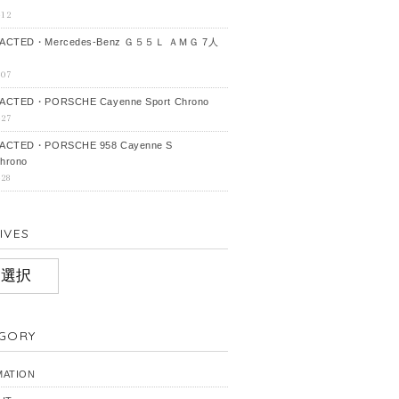
-12
ACTED・Mercedes‐Benz Ｇ５５Ｌ ＡＭＧ 7人
-07
CTED・PORSCHE Cayenne Sport Chrono
-27
ACTED・PORSCHE 958 Cayenne S
hrono
-28
IVES
IVES
GORY
MATION