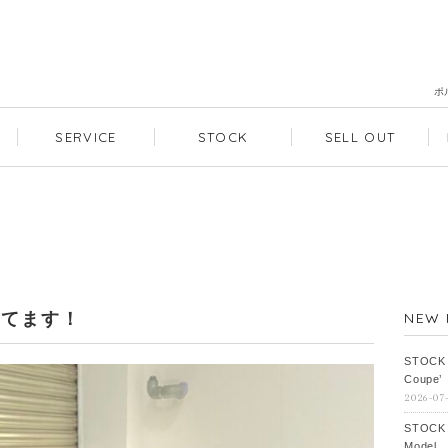
ポ
SERVICE
STOCK
SELL OUT
してます！
NEW 
STOCK
Coupe’
2026-07
STOCK
Model