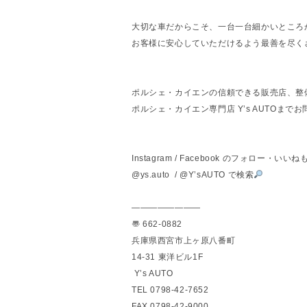
大切な車だからこそ、一台一台細かいところ
お客様に安心していただけるよう最善を尽く
ポルシェ・カイエンの信頼できる販売店、整
ポルシェ・カイエン専門店 Y’s AUTOまで
Instagram / Facebook のフォロー・
@ys.auto / @Y’sAUTO で検索
————————
〠 662-0882
兵庫県西宮市上ヶ原八番町
14-31 東洋ビル1F
Y’s AUTO
TEL 0798-42-7652
FAX 0798-42-9000