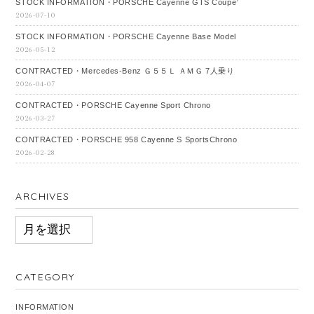
STOCK INFORMATION・PORSCHE Cayenne GTS Coupe’
2026-07-10
STOCK INFORMATION・PORSCHE Cayenne Base Model
2026-05-12
CONTRACTED・Mercedes‐Benz Ｇ５５Ｌ ＡＭＧ 7人乗り
2026-04-07
CONTRACTED・PORSCHE Cayenne Sport Chrono
2026-03-27
CONTRACTED・PORSCHE 958 Cayenne S SportsChrono
2026-02-28
ARCHIVES
ARCHIVES
CATEGORY
INFORMATION