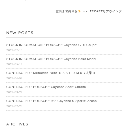
室内まで拘りを
＞
＜ TECARTリアウイング
NEW POSTS
STOCK INFORMATION・PORSCHE Cayenne GTS Coupe’
2026-07-10
STOCK INFORMATION・PORSCHE Cayenne Base Model
2026-05-12
CONTRACTED・Mercedes‐Benz Ｇ５５Ｌ ＡＭＧ 7人乗り
2026-04-07
CONTRACTED・PORSCHE Cayenne Sport Chrono
2026-03-27
CONTRACTED・PORSCHE 958 Cayenne S SportsChrono
2026-02-28
ARCHIVES