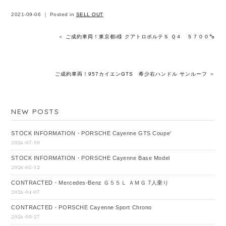
2021-09-06 ｜ Posted in
SELL OUT
＜ ご成約車両！東京都i様 クアトロポルテＳ Ｑ４ ５７００㌔
ご成約車両！957カイエンGTS 希少右ハンドル サンルーフ ＞
NEW POSTS
STOCK INFORMATION・PORSCHE Cayenne GTS Coupe’
2026-07-10
STOCK INFORMATION・PORSCHE Cayenne Base Model
2026-05-12
CONTRACTED・Mercedes‐Benz Ｇ５５Ｌ ＡＭＧ 7人乗り
2026-04-07
CONTRACTED・PORSCHE Cayenne Sport Chrono
2026-03-27