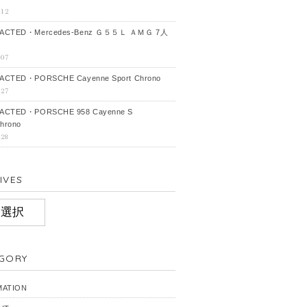
-12
ACTED・Mercedes‐Benz Ｇ５５Ｌ ＡＭＧ 7人
-07
CTED・PORSCHE Cayenne Sport Chrono
-27
ACTED・PORSCHE 958 Cayenne S
hrono
-28
IVES
IVES
GORY
MATION