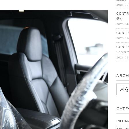
2026-05
CONTR
乗り
2026-04
CONTRA
2026-03
CONTR
SportsC
2026-02
ARCH
ARCH
CATE
INFOR