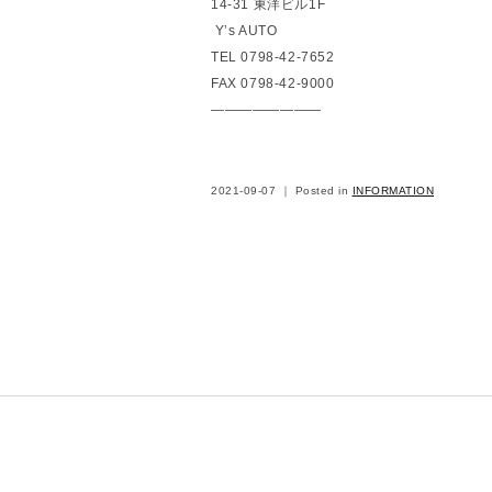
14-31 東洋ビル1F
Y’s AUTO
TEL 0798-42-7652
FAX 0798-42-9000
————————
2021-09-07 ｜ Posted in
INFORMATION