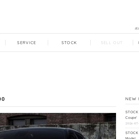
ポ
SERVICE
STOCK
SELL OUT
0
NEW 
STOCK
Coupe’
2026-07
STOCK
Model