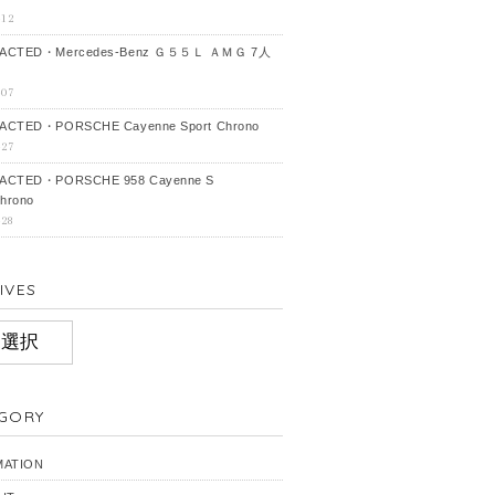
-12
ACTED・Mercedes‐Benz Ｇ５５Ｌ ＡＭＧ 7人
-07
CTED・PORSCHE Cayenne Sport Chrono
-27
ACTED・PORSCHE 958 Cayenne S
hrono
-28
IVES
IVES
GORY
MATION