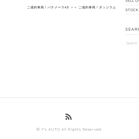
SELL O
ご成約車両！パナメーラ4S ＞
＜ ご成約車両！ダッジラム
STOCK
SEAR
© Y's AUTO All Rights Reserved.