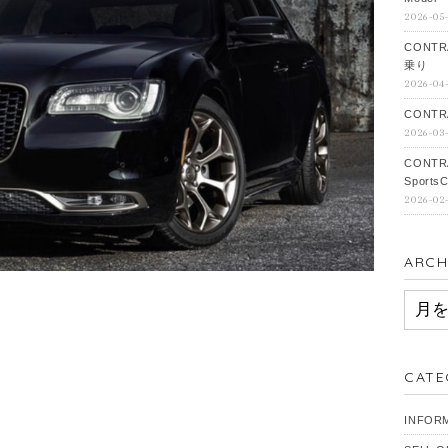
2026-05
CONTR
乗り
2026-04
CONTRA
2026-03
CONTR
SportsC
2026-02
ARCH
ARCH
CATE
INFOR