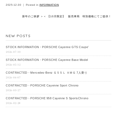
2025-12-30 ｜ Posted in
INFORMATION
新年のご挨拶 ＞
＜ 【10月限定】 販売車両 特別価格にてご提供！
NEW POSTS
STOCK INFORMATION・PORSCHE Cayenne GTS Coupe’
2026-07-10
STOCK INFORMATION・PORSCHE Cayenne Base Model
2026-05-12
CONTRACTED・Mercedes‐Benz Ｇ５５Ｌ ＡＭＧ 7人乗り
2026-04-07
CONTRACTED・PORSCHE Cayenne Sport Chrono
2026-03-27
CONTRACTED・PORSCHE 958 Cayenne S SportsChrono
2026-02-28