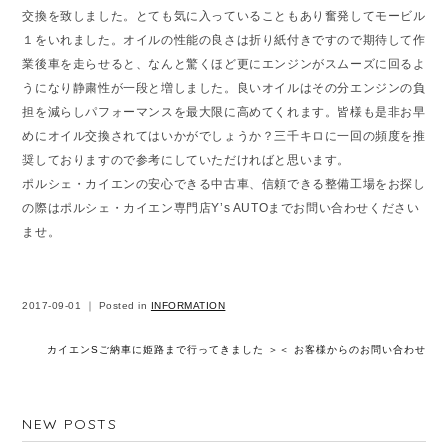
交換を致しました。とても気に入っていることもあり奮発してモービル
１をいれました。オイルの性能の良さは折り紙付きですので期待して作
業後車を走らせると、なんと驚くほど更にエンジンがスムーズに回るよ
うになり静粛性が一段と増しました。良いオイルはその分エンジンの負
担を減らしパフォーマンスを最大限に高めてくれます。皆様も是非お早
めにオイル交換されてはいかがでしょうか？三千キロに一回の頻度を推
奨しておりますので参考にしていただければと思います。
ポルシェ・カイエンの安心できる中古車、信頼できる整備工場をお探し
の際はポルシェ・カイエン専門店Y’s AUTOまでお問い合わせください
ませ。
2017-09-01 ｜ Posted in
INFORMATION
カイエンSご納車に姫路まで行ってきました ＞
＜ お客様からのお問い合わせ
NEW POSTS