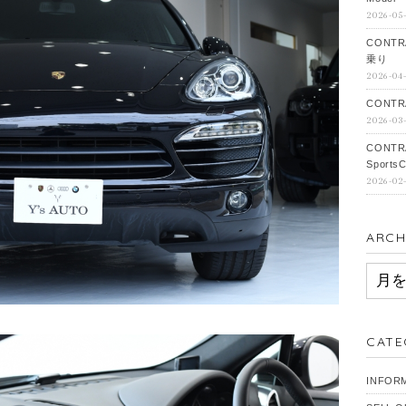
2026-05
CONTR
乗り
2026-04
CONTRA
2026-03
CONTR
SportsC
2026-02
ARCH
ARCH
CATE
INFOR