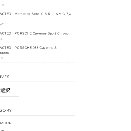
-12
ACTED・Mercedes‐Benz Ｇ５５Ｌ ＡＭＧ 7人
-07
CTED・PORSCHE Cayenne Sport Chrono
-27
ACTED・PORSCHE 958 Cayenne S
hrono
-28
IVES
IVES
GORY
MATION