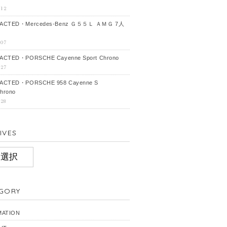
-12
ACTED・Mercedes‐Benz Ｇ５５Ｌ ＡＭＧ 7人
-07
CTED・PORSCHE Cayenne Sport Chrono
-27
ACTED・PORSCHE 958 Cayenne S
hrono
-28
IVES
IVES
GORY
MATION