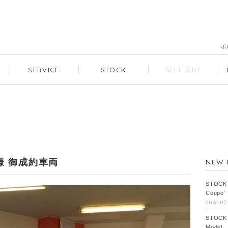
ポ
SERVICE
STOCK
SELL OUT
T様 御成約車両
NEW 
STOCK
Coupe’
2026-07
STOCK
Model