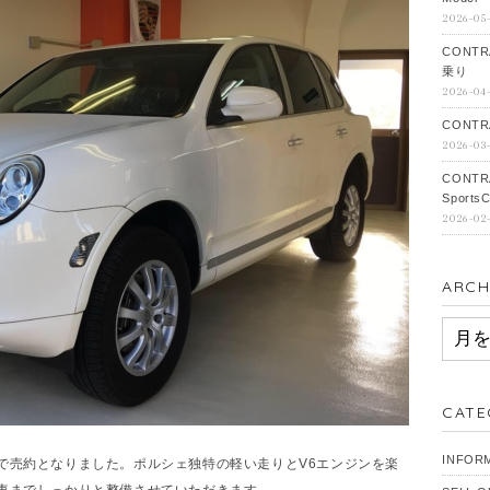
2026-05
CONTR
乗り
2026-04
CONTRA
2026-03
CONTR
SportsC
2026-02
ARCH
ARCH
CATE
INFOR
で売約となりました。ポルシェ独特の軽い走りとV6エンジンを楽
車までしっかりと整備させていただきます。