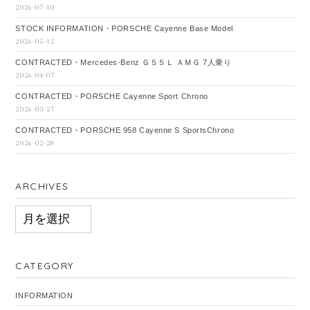
2026-07-10
STOCK INFORMATION・PORSCHE Cayenne Base Model
2026-05-12
CONTRACTED・Mercedes‐Benz Ｇ５５Ｌ ＡＭＧ 7人乗り
2026-04-07
CONTRACTED・PORSCHE Cayenne Sport Chrono
2026-03-27
CONTRACTED・PORSCHE 958 Cayenne S SportsChrono
2026-02-28
ARCHIVES
ARCHIVES
CATEGORY
INFORMATION